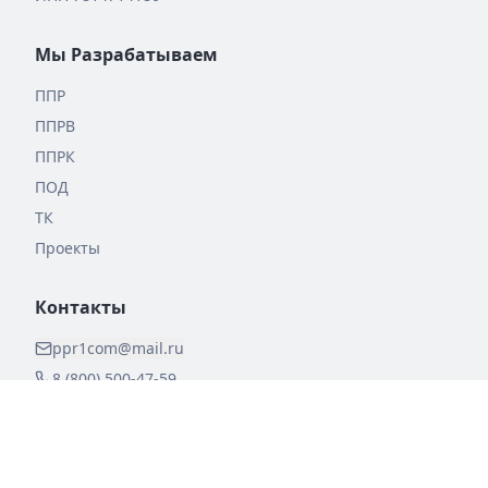
Мы Разрабатываем
ППР
ППРВ
ППРК
ПОД
ТК
Проекты
Контакты
ppr1com@mail.ru
8 (800) 500-47-59
8 (495) 150-07-59
8 (812) 407-17-59
+7 (931) 366-61-62